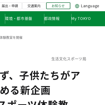
Language
届出・申請
交通案内
お知らせ
環境・都市基盤
都政情報
My TOKYO
体験教室を開催
生活文化スポーツ局
ず、子供たちがア
める新企画
子供スポーツ体験教