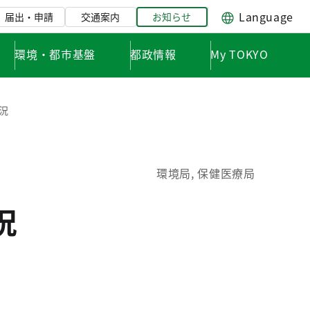
Language
届出・申請
交通案内
お知らせ
環境・都市基盤
都政情報
My TOKYO
況
環境局, 保健医療局
況