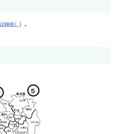
28KB）
）。