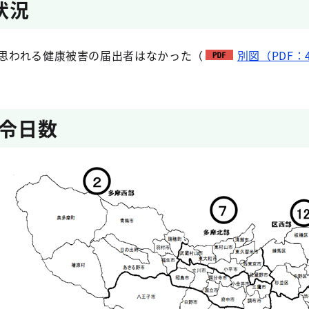
状況
思われる健康被害の届出者はなかった（
別図（PDF：4
令日数