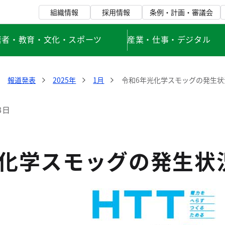
組織情報
採用情報
条例・計画・審議会
若者・教育・文化・スポーツ
産業・仕事・デジタル
報道発表
2025年
1月
令和6年光化学スモッグの発生状
8日
光化学スモッグの発生状