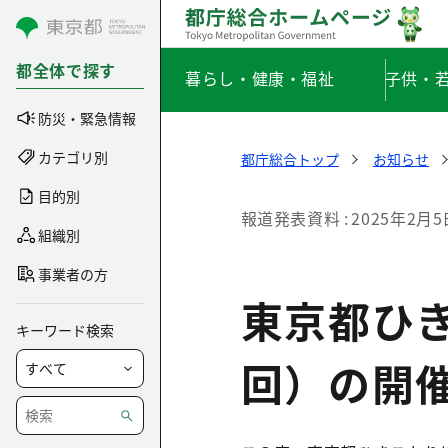
コンテンツにスキップ
都全体で探す
暮らし・健康・福祉
子供・
防災・緊急情報
カテゴリ別
都庁総合トップ
お知らせ
目的別
報道発表資料
2025年2月5
組織別
事業者の方
東京都ひ
キーワード検索
回）の開