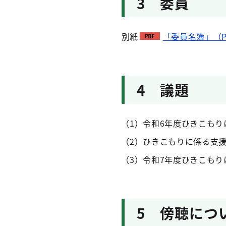
3 委員
別紙
「委員名簿」（PD
4 議題
（1）令和6年度ひきこも
（2）ひきこもりに係る支
（3）令和7年度ひきこも
5 傍聴につ