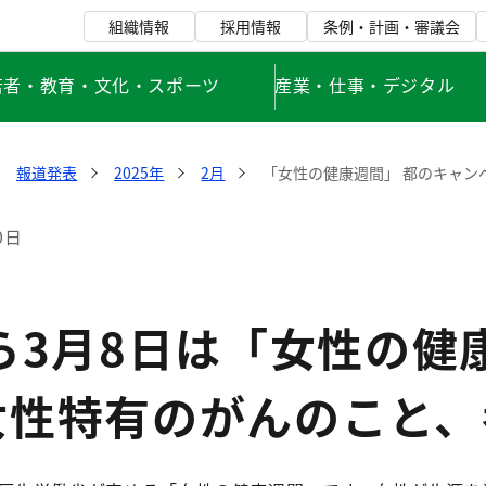
組織情報
採用情報
条例・計画・審議会
若者・教育・文化・スポーツ
産業・仕事・デジタル
報道発表
2025年
2月
「女性の健康週間」 都のキャン
0日
ら3月8日は「女性の健
女性特有のがんのこと、