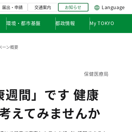
Language
届出・申請
交通案内
お知らせ
環境・都市基盤
都政情報
My TOKYO
ペーン概要
保健医療局
康週間」です 健康
考えてみませんか