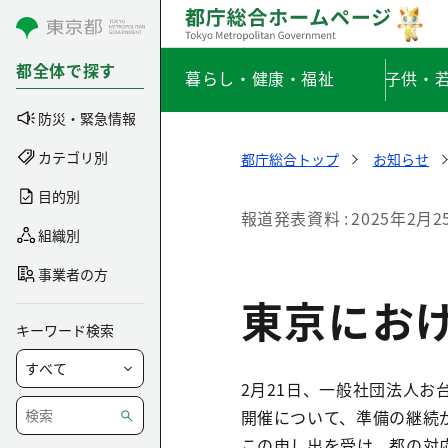
コンテンツにスキップ
都全体で探す
暮らし・健康・福祉
子供・
防災・緊急情報
カテゴリ別
都庁総合トップ
お知らせ
目的別
報道発表資料
2025年2月2
組織別
事業者の方
東京にお
キーワード検索
2月21日、一般社団法人お
開催について、準備の継続
この申し出を受け、都の対