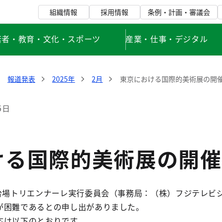
組織情報
採用情報
条例・計画・審議会
若者・教育・文化・スポーツ
産業・仕事・デジタル
報道発表
2025年
2月
東京における国際的美術展の開
5日
ける国際的美術展の開催
台場トリエンナーレ実行委員会（事務局：（株）フジテレビジ
が困難であるとの申し出がありました。
応は以下のとおりです。