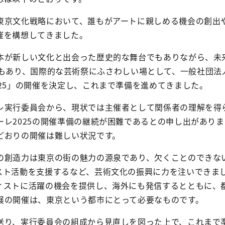
東京文化戦略において、誰もがアートに親しめる機会の創出
催を構想してきました。
本が新しい文化と出会った歴史的な舞台でもありながら、未来
24の会場でもあり、国際的な芸術祭にふさわしい場として、一般
25」の開催を決定し、これまで準備を進めてきました。
レ実行委員会から、現状では主催者として関係者の理解を得
ーレ2025の開催準備の継続が困難であるとの申し出があり
どおりの開催は難しい状況です。
の創造力は東京の街の魅力の源泉であり、欠くことのできな
スト活動を支援するなど、芸術文化の振興に力を注いできま
ィストに活躍の機会を提供し、海外にも発信するとともに、
展の開催は、東京という都市にとって必要なものです。
送り、実行委員会の組成から見直しを図った上で、これまで