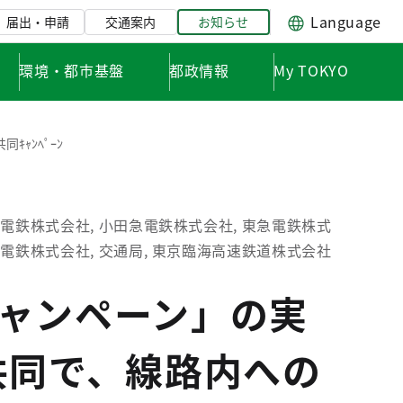
Language
届出・申請
交通案内
お知らせ
環境・都市基盤
都政情報
My TOKYO
ｷｬﾝﾍﾟｰﾝ
王電鉄株式会社, 小田急電鉄株式会社, 東急電鉄株式
成電鉄株式会社, 交通局, 東京臨海高速鉄道株式会社
ャンペーン」の実
共同で、線路内への