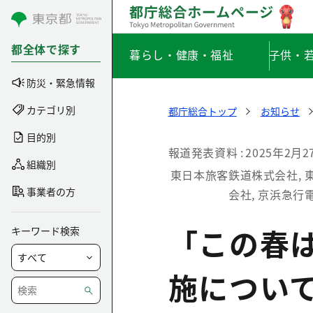
コンテンツにスキップ
都全体で探す
暮らし・健康・福祉
子供・
防災・緊急情報
カテゴリ別
都庁総合トップ
お知らせ
目的別
報道発表資料
2025年2月2
組織別
東日本旅客鉄道株式会社, 東
事業者の方
会社, 京浜急行
「この春
キーワード検索
施につい