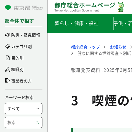
コンテンツにスキップ
都全体で探す
暮らし・健康・福祉
子供・
防災・緊急情報
カテゴリ別
都庁総合トップ
お知らせ
健康に関する世論調査 > 別
目的別
組織別
報道発表資料
2025年3月5
事業者の方
3 喫煙
キーワード検索