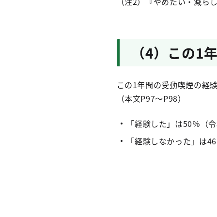
（注2）『やめたい・減ら
（4）この1
この1年間の受動喫煙の経
（本文P97～P98）
「経験した」は50％（令
「経験しなかった」は4