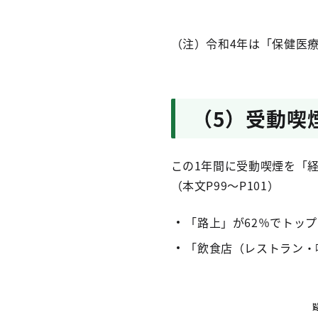
（注）令和4年は「保健医療
（5）受動喫
この1年間に受動喫煙を「経
（本文P99～P101）
「路上」が62％でトッ
「飲食店（レストラン・