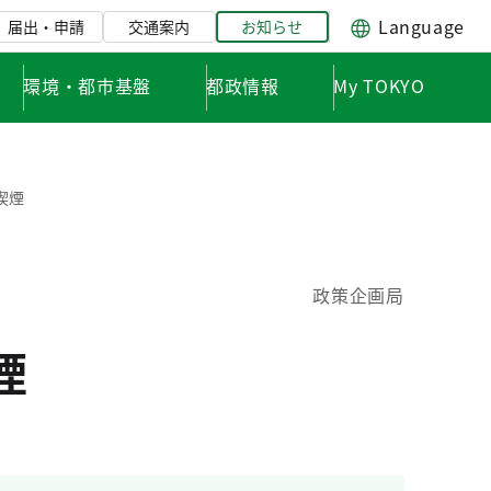
Language
届出・申請
交通案内
お知らせ
環境・都市基盤
都政情報
My TOKYO
喫煙
政策企画局
煙