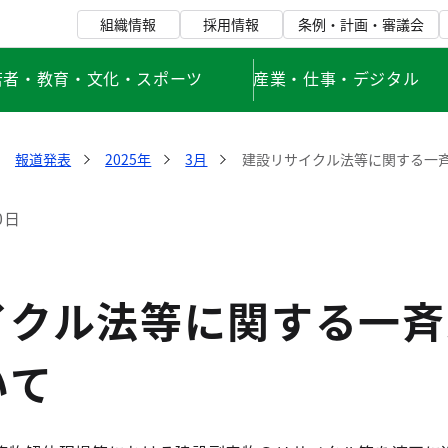
組織情報
採用情報
条例・計画・審議会
若者・教育・文化・スポーツ
産業・仕事・デジタル
報道発表
2025年
3月
建設リサイクル法等に関する一
0日
イクル法等に関する一斉
いて