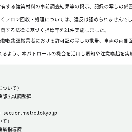
含有する建築材料の事前調査結果等の掲示、記録の写しの備置
づくフロン回収・処理については、違反は認められませんで
に関する法律に基づく指導等を21件実施しました。
棄物収集運搬業者における許可証の写しの携帯、車両の両側
れるよう、本パトロールの機会を活用し周知や注意喚起を実
について）
策部広域調整課
ction.metro.tokyo.jp
いて）
建築指導課