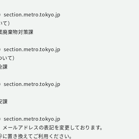
ction.metro.tokyo.jp
いて）
業廃棄物対策課
ction.metro.tokyo.jp
ついて）
全課
ction.metro.tokyo.jp
安課
ction.metro.tokyo.jp
、メールアドレスの表記を変更しております。
を＠に置き換えてご利用ください。