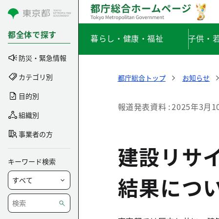
コンテンツにスキップ
都全体で探す
暮らし・健康・福祉
子供・
防災・緊急情報
カテゴリ別
都庁総合トップ
お知らせ
目的別
報道発表資料
2025年3月1
組織別
事業者の方
建設リサ
キーワード検索
結果につ