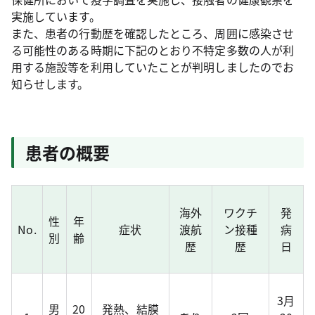
実施しています。
また、患者の行動歴を確認したところ、周囲に感染させ
る可能性のある時期に下記のとおり不特定多数の人が利
用する施設等を利用していたことが判明しましたのでお
知らせします。
患者の概要
海外
ワクチ
発
性
年
No.
症状
渡航
ン接種
病
別
齢
歴
歴
日
3月
男
20
発熱、結膜