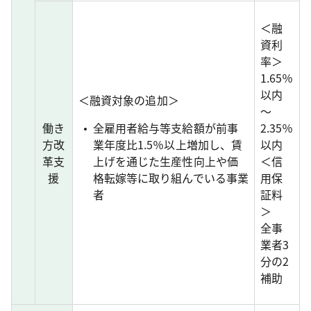
＜融
資利
率＞
1.65％
以内
＜融資対象の追加＞
～
働き
全雇用者給与等支給額が前事
2.35％
方改
業年度比1.5％以上増加し、賃
以内
革支
上げを通じた生産性向上や価
＜信
援
格転嫁等に取り組んでいる事業
用保
者
証料
＞
全事
業者3
分の2
補助