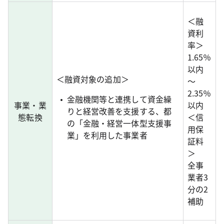
＜融
資利
率＞
1.65％
以内
＜融資対象の追加＞
～
2.35％
金融機関等と連携して資金繰
事業・業
以内
りと経営改善を支援する、都
態転換
＜信
の「金融・経営一体型支援事
用保
業」を利用した事業者
証料
＞
全事
業者3
分の2
補助