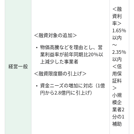
＜融
資利
率＞
1.65％
＜融資対象の追加＞
以内
～
物価高騰などを理由とし、営
2.35％
業利益率が前年同期比20％以
以内
上減少した事業者
経営一般
＜信
＜融資限度額の引上げ＞
用保
証料
資金ニーズの増加に対応（1億
＞
円から2.8億円に引上げ）
小規
模企
業者2
分の1
補助