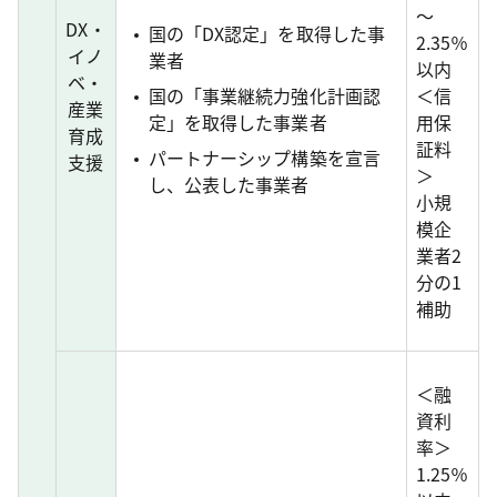
～
DX・
国の「DX認定」を取得した事
2.35％
イノ
業者
以内
ベ・
国の「事業継続力強化計画認
＜信
産業
定」を取得した事業者
用保
育成
証料
パートナーシップ構築を宣言
支援
＞
し、公表した事業者
小規
模企
業者2
分の1
補助
＜融
資利
率＞
1.25％