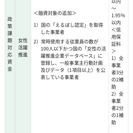
以内
～
＜融資対象の追加＞
1.95％
政
以内
1）国の「えるぼし認定」を取得
策
＜信
した事業者
課
用保
題
女性
2）常時使用する従業員の数が
証料
対
活躍
100人以下かつ国の「女性の活
＞
応
推進
躍推進企業データベース」に
1）全
資
登録し、一般事業主行動計画
事業
金
及びデータ（1項目以上）を公
者3分
表している事業者
の2補
助
2）全
事業
者2分
の1補
助