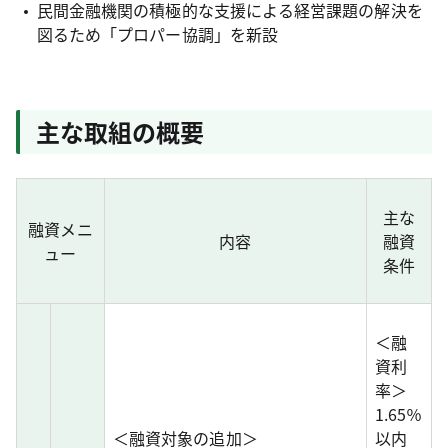
民間金融機関の積極的な支援による経営課題の解決を
図るため「プロパー協調」を新設
主な取組の概要
主な
融資メニ
内容
融資
ュー
条件
＜融
資利
率＞
1.65％
＜融資対象の追加＞
以内