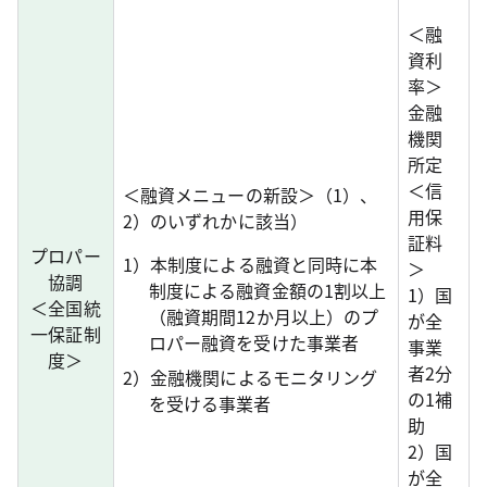
＜融
資利
率＞
金融
機関
所定
＜信
＜融資メニューの新設＞（1）、
用保
2）のいずれかに該当）
証料
プロパー
1）本制度による融資と同時に本
＞
協調
制度による融資金額の1割以上
1）国
＜全国統
（融資期間12か月以上）のプ
が全
一保証制
ロパー融資を受けた事業者
事業
度＞
者2分
2）金融機関によるモニタリング
の1補
を受ける事業者
助
2）国
が全