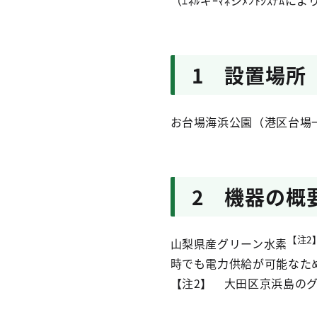
（ｴﾈﾙギｰﾏﾈジﾒﾝﾄｼｽﾃﾑ
1 設置場所
お台場海浜公園（港区台場
2 機器の概
【注2
山梨県産グリーン水素
時でも電力供給が可能なた
【注2】 大田区京浜島の