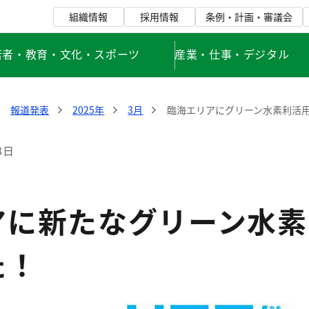
組織情報
採用情報
条例・計画・審議会
若者・教育・文化・スポーツ
産業・仕事・デジタル
報道発表
2025年
3月
臨海エリアにグリーン水素利活
8日
アに新たなグリーン水素
た！