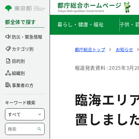
コンテンツにスキップ
都全体で探す
暮らし・健康・福祉
子供・
防災・緊急情報
カテゴリ別
都庁総合トップ
お知らせ
目的別
報道発表資料
2025年3月2
組織別
事業者の方
臨海エリ
キーワード検索
置しまし