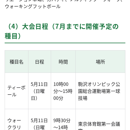
ウォーキングフットボール
（4）大会日程（7月までに開催予定の
種目）
種目名
日程
時間
場所
5月11日
10時00
駒沢オリンピック公
ティーボ
（日曜
分～15時
園総合運動場第一球
ール
日）
00分
技場
ウォー
5月11日
9時30分
東京体育館第一会議
クラリ
（日曜
～14時