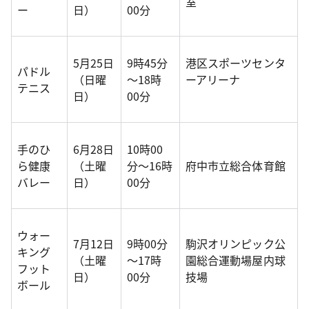
室
ー
日）
00分
5月25日
9時45分
港区スポーツセンタ
パドル
（日曜
～18時
ーアリーナ
テニス
日）
00分
手のひ
6月28日
10時00
ら健康
（土曜
分～16時
府中市立総合体育館
バレー
日）
00分
ウォー
7月12日
9時00分
駒沢オリンピック公
キング
（土曜
～17時
園総合運動場屋内球
フット
日）
00分
技場
ボール