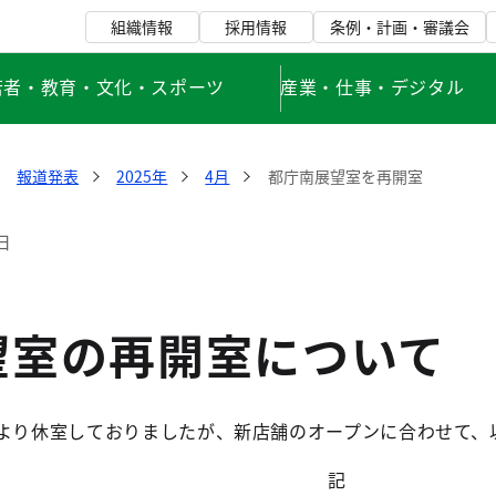
組織情報
採用情報
条例・計画・審議会
若者・教育・文化・スポーツ
産業・仕事・デジタル
報道発表
2025年
4月
都庁南展望室を再開室
日
望室の再開室について
月より休室しておりましたが、新店舗のオープンに合わせて、
記