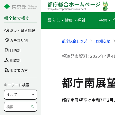
コンテンツにスキップ
都全体で探す
暮らし・健康・福祉
子供・
防災・緊急情報
カテゴリ別
都庁総合トップ
お知らせ
目的別
報道発表資料
2025年4月4
組織別
事業者の方
都庁南展
キーワード検索
都庁南展望室は令和7年2