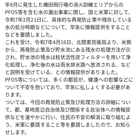
年8月に発生した横田飛行場の消火訓練エリアからの
PFOS等を含む水の漏出事案に関し、国と米軍に対して、
令和7年2月21日に、具体的な再発防止策や残存している
水の処分時期などについて、早急に情報提供をすること
などを要請しました。
これを受け、令和7年4月16日、北関東防衛局より、米側
から、再発防止策及び貯水池にある残水の処理方法が示
され、貯水池の残水は粒状活性炭フィルターを用いて浄
化処理し、浄化後の水は雨水排水路へ放流される、など
と説明を受けている、との情報提供がありました。
PFOS等については、多くの都民が、健康への影響などに
ついて不安を抱いており、早急に払しょくする必要があ
ります。
ついては、今回の再発防止策及び処理方法の詳細につい
て、都、基地周辺自治体及び関係する自治体への情報提
供などを速やかに行い、住民の不安の解消に取り組むよ
う、米軍に要請すること等を要請しましたので、お知ら
せします。