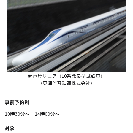
超電導リニア（L0系改良型試験車）
（東海旅客鉄道株式会社）
事前予約制
10時30分～、14時00分～
対象