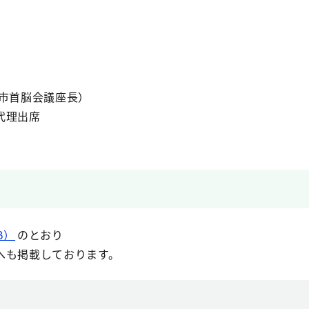
県市首脳会議座長）
代理出席
B）
のとおり
へも掲載しております。