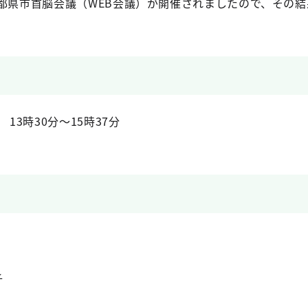
九都県市首脳会議（WEB会議）が開催されましたので、その
13時30分～15時37分
子