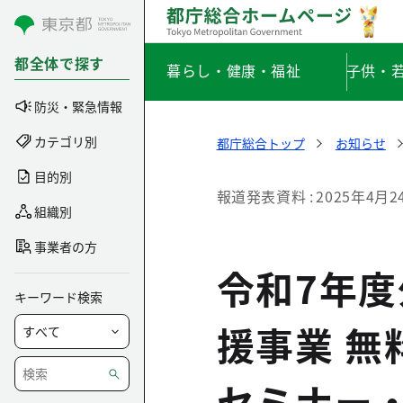
コンテンツにスキップ
都全体で探す
暮らし・健康・福祉
子供・
防災・緊急情報
カテゴリ別
都庁総合トップ
お知らせ
目的別
報道発表資料
2025年4月2
組織別
事業者の方
令和7年
キーワード検索
援事業 無
セミナー