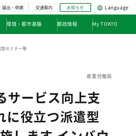
Language
届出・申請
交通案内
お知らせ
環境・都市基盤
都政情報
My TOKYO
遣型セミナー等
産業労働局
るサービス向上支
入れに役立つ派遣型
施します インバウ