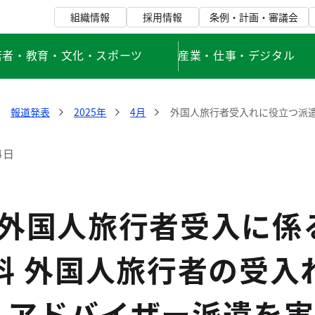
組織情報
採用情報
条例・計画・審議会
若者・教育・文化・スポーツ
産業・仕事・デジタル
報道発表
2025年
4月
外国人旅行者受入れに役立つ派
4日
度外国人旅行者受入に係
料 外国人旅行者の受
・アドバイザー派遣を実