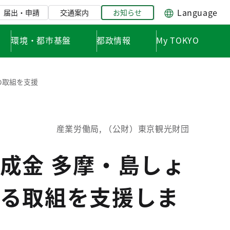
Language
届出・申請
交通案内
お知らせ
環境・都市基盤
都政情報
My TOKYO
の取組を支援
産業労働局, （公財）東京観光財団
成金 多摩・島しょ
る取組を支援しま