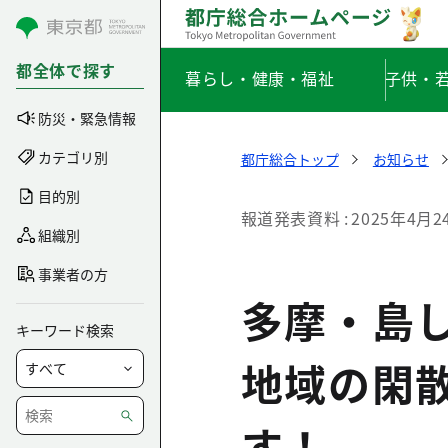
コンテンツにスキップ
都全体で探す
暮らし・健康・福祉
子供・
防災・緊急情報
カテゴリ別
都庁総合トップ
お知らせ
目的別
報道発表資料
2025年4月2
組織別
事業者の方
多摩・島
キーワード検索
地域の閑
す！