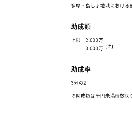
多摩・島しょ地域における
助成額
上限 2,000万
【注】
3,000万
助成率
3分の2
※助成額は千円未満端数切