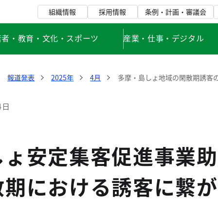
組織情報
採用情報
条例・計画・審議会
若者・教育・文化・スポーツ
産業・仕事・デジタル
報道発表
2025年
4月
多摩・島しょ地域の閑散期誘客
4日
しょ安定集客促進事業助
散期における誘客に繋が