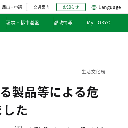
Language
届出・申請
交通案内
お知らせ
環境・都市基盤
都政情報
My TOKYO
生活文化局
る製品等による危
ました
【注】