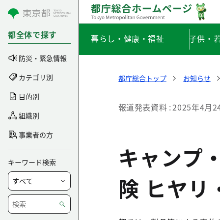
コンテンツにスキップ
都全体で探す
暮らし・健康・福祉
子供・
防災・緊急情報
カテゴリ別
都庁総合トップ
お知らせ
目的別
報道発表資料
2025年4月2
組織別
事業者の方
キャンプ
キーワード検索
険 ヒヤ