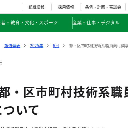
組織情報
採用情報
条例・計画・審議会
若者・教育・文化・スポーツ
産業・仕事・デジタル
報道発表
2025年
6月
都・区市町村技術系職員向け奨
日
度都・区市町村技術系職
について