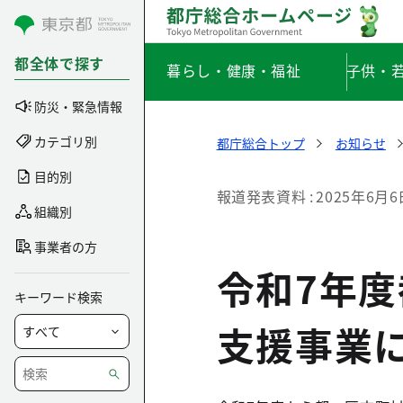
コンテンツにスキップ
都全体で探す
暮らし・健康・福祉
子供・
防災・緊急情報
カテゴリ別
都庁総合トップ
お知らせ
目的別
報道発表資料
2025年6月6
組織別
事業者の方
令和7年
キーワード検索
支援事業