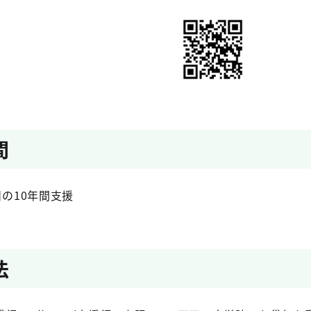
間
目の10年間支援
法