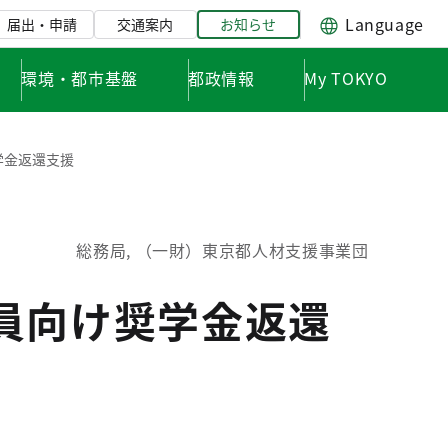
Language
届出・申請
交通案内
お知らせ
環境・都市基盤
都政情報
My TOKYO
学金返還支援
総務局, （一財）東京都人材支援事業団
員向け奨学金返還