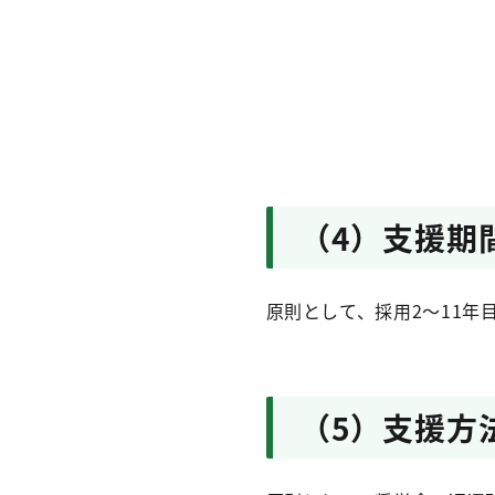
（4）支援期
原則として、採用2～11年
（5）支援方