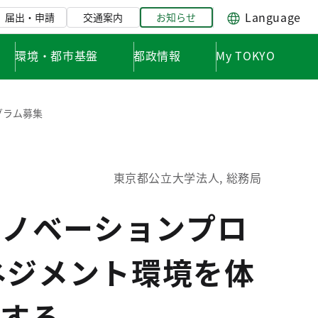
Language
届出・申請
交通案内
お知らせ
環境・都市基盤
都政情報
My TOKYO
グラム募集
東京都公立大学法人, 総務局
イノベーションプロ
ネジメント環境を体
する