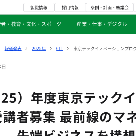
組織情報
採用情報
条例・計画・審議会
若者・教育・文化・スポーツ
産業・仕事・デジタル
報道発表
2025年
6月
東京テックイノベーションプロ
8日
025）年度東京テック
受講者募集 最前線のマ
ら、先端ビジネスを構想