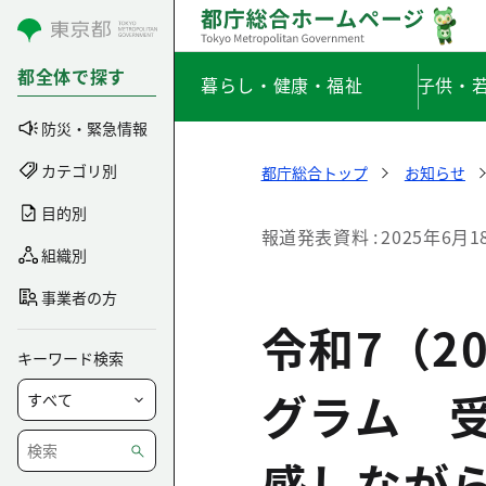
コンテンツにスキップ
都全体で探す
暮らし・健康・福祉
子供・
防災・緊急情報
カテゴリ別
都庁総合トップ
お知らせ
目的別
報道発表資料
2025年6月1
組織別
事業者の方
令和7（2
キーワード検索
グラム 
感しなが