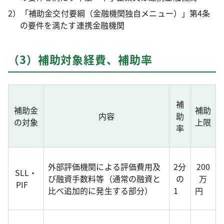
2）「補助金交付要綱（金融機関独自メニュー）」第4条
の要件を満たす連携金融機関
（3）補助対象経費、補助率
補
補助金
補助
内容
助
の対象
上限
率
外部評価機関による評価費用及
2分
200
SLL・
び融資手数料等（通常の融資と
の
万
PIF
比べ追加的に発生する部分）
1
円