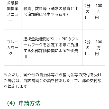
金融機
2分
100
関提案
融資手数料等（通常の融資と比
の
万
メニュ
べ追加的に発生する費用）
1
円
ー
連携金融機関がSLL・PIFのフレ
フレー
2分
100
ームワークを設定する際に負担
ムワー
の
万
する外部評価機関による評価費
ク
1
円
用
※ただし、国や他の自治体等から補助金等の交付を受け
た場合は、当該補助金の額を控除した上で、都の交付額
を算定します。
（4）申請方法