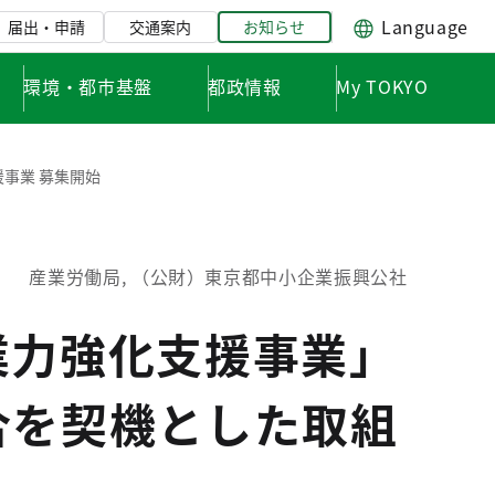
Language
届出・申請
交通案内
お知らせ
環境・都市基盤
都政情報
My TOKYO
事業 募集開始
産業労働局, （公財）東京都中小企業振興公社
業力強化支援事業」
合を契機とした取組