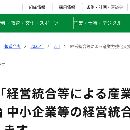
組織情報
採用情報
条例・計画・審議会
若者・教育・文化・スポーツ
産業・仕事・デジタル
報道発表
2025年
7月
経営統合等による産業力強化支援
6日
 「経営統合等による産
始 中小企業等の経営統
します