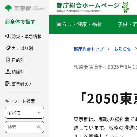
コンテンツにスキップ
都全体で探す
暮らし・健康・福祉
子供・
防災・緊急情報
カテゴリ別
都庁総合トップ
お知らせ
目的別
報道発表資料
2025年8月1
組織別
事業者の方
「2050
キーワード検索
東京都は、都政の羅針盤であ
進しています。戦略の推進
ル」を徹底しています。