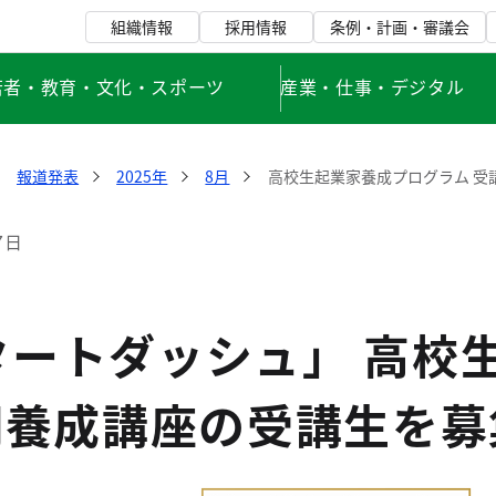
組織情報
採用情報
条例・計画・審議会
若者・教育・文化・スポーツ
産業・仕事・デジタル
報道発表
2025年
8月
高校生起業家養成プログラム 受
7日
タートダッシュ」 高校
期養成講座の受講生を