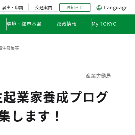
Language
届出・申請
交通案内
お知らせ
環境・都市基盤
都政情報
My TOKYO
講生募集等
産業労働局
生起業家養成プログ
募集します！