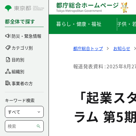
コンテンツにスキップ
都全体で探す
暮らし・健康・福祉
子供・
防災・緊急情報
カテゴリ別
都庁総合トップ
お知らせ
目的別
報道発表資料
2025年8月2
組織別
事業者の方
「起業ス
キーワード検索
ラム 第5