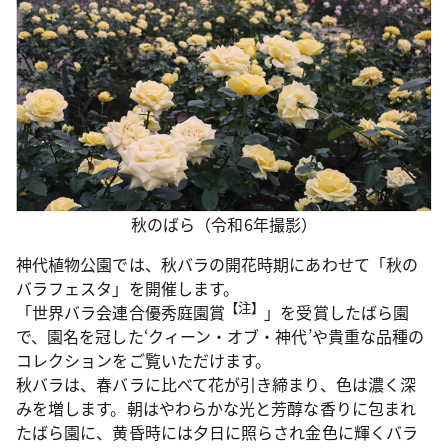
秋のばら（令和6年撮影）
神代植物公園では、秋バラの開花時期にあわせて「秋の
バラフェスタ」を開催します。
【注】
「世界バラ会連合優秀庭園賞
」を受賞したばら園
で、園名を冠した‘クィーン・オブ・神代’や貴重な品種の
コレクションをご覧いただけます。
秋バラは、春バラに比べて花が引き締まり、色は濃く深
みを増します。朝はやわらかな光と芳醇な香りに包まれ
たばら園に、黄昏時には夕日に照らされ金色に輝くバラ