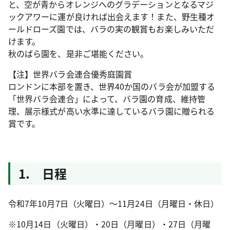
と、空が青からオレンジへのグラデーションとなるマジ
ックアワーに運が良ければ出会えます！また、野生種オ
ールドローズ園では、バラの実の観賞もお楽しみいただ
けます。
秋のばら園を、是非ご堪能ください。
【注】世界バラ会連合優秀庭園賞
ロンドンに本部を置き、世界40か国のバラ会が加盟する
「世界バラ会連合」によって、バラ園の育成、維持管
理、展示様式が高い水準に達しているバラ園に贈られる
賞です。
1. 日程
令和7年10月7日（火曜日）～11月24日（月曜日・休日）
※10月14日（火曜日）・20日（月曜日）・27日（月曜