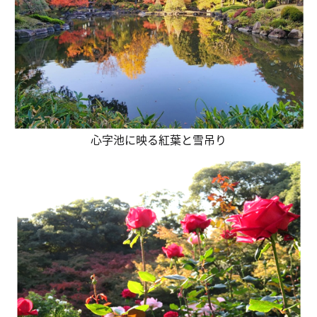
心字池に映る紅葉と雪吊り