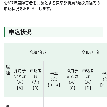
令和7年度障害者を対象とする東京都職員3類採用選考の
申込状況をお知らせします。
申込状況
令和7年度
令和6年度
職
採用予
申込者
採用予
申込者
種
倍率
倍
定者数
数
定者数
数
（倍）
（
（人）
（人）
（人）
（人）
【B÷A】
【D
【A】
【B】
【C】
【D】
事