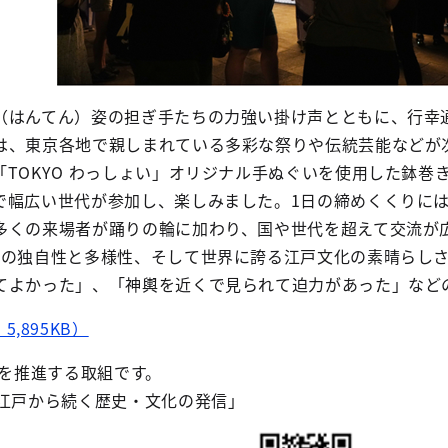
（はんてん）姿の担ぎ手たちの力強い掛け声とともに、行幸
は、東京各地で親しまれている多彩な祭りや伝統芸能などが
「TOKYO わっしょい」オリジナル手ぬぐいを使用した鉢
で幅広い世代が参加し、楽しみました。1日の締めくくりに
多くの来場者が踊りの輪に加わり、国や世代を超えて交流が
りの独自性と多様性、そして世界に誇る江戸文化の素晴らし
てよかった」、「神輿を近くで見られて迫力があった」など
5,895KB）
を推進する取組です。
「江戸から続く歴史・文化の発信」