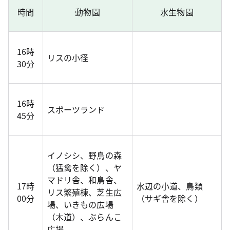
時間
動物園
水生物園
16時
リスの小径
30分
16時
スポーツランド
45分
イノシシ、野鳥の森
（猛禽を除く）、ヤ
マドリ舎、和鳥舎、
17時
水辺の小道、鳥類
リス繁殖棟、芝生広
00分
（サギ舎を除く）
場、いきもの広場
（木道）、ぶらんこ
広場