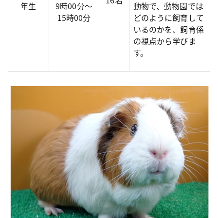
16名
年生
9時00分～
動物で、動物園では
15時00分
どのように飼育して
いるのかを、飼育係
の視点から学びま
す。