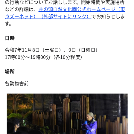
の行動などについてお話しします。開始時間や実施場所
などの詳細は、
井の頭自然文化園公式ホームページ（東
京ズーネット）（外部サイトにリンク）
でお知らせしま
す。
日時
令和7年11月8日（土曜日）、9日（日曜日）
17時00分～19時00分（各10分程度）
場所
各動物舎前