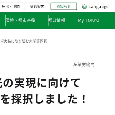
Language
届出・申請
交通案内
お知らせ
環境・都市基盤
都政情報
My TOKYO
技術実装に取り組む大学等採択
産業労働局
光の実現に向けて
を採択しました！