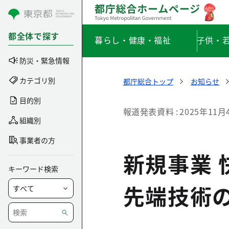
コンテンツにスキップ
都全体で探す
暮らし・健康・福祉
子供・
防災・緊急情報
カテゴリ別
都庁総合トップ
お知らせ
目的別
報道発表資料
2025年11月
組織別
事業者の方
新規事業
キーワード検索
先端技術