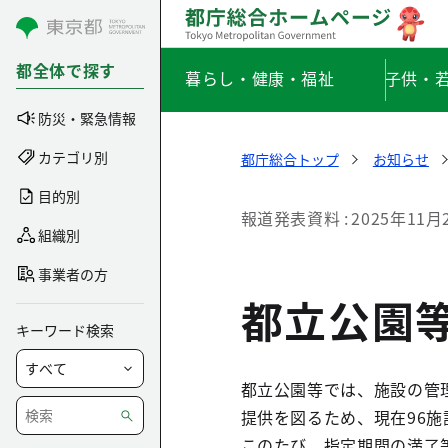
コンテンツにスキップ
都全体で探す
暮らし・健康・福祉
子供・
防災・緊急情報
カテゴリ別
都庁総合トップ
お知らせ
目的別
報道発表資料
2025年11月
組織別
事業者の方
都立公園
キーワード検索
都立公園等では、施設の管
提供を図るため、現在96
このたび、指定期間の満了