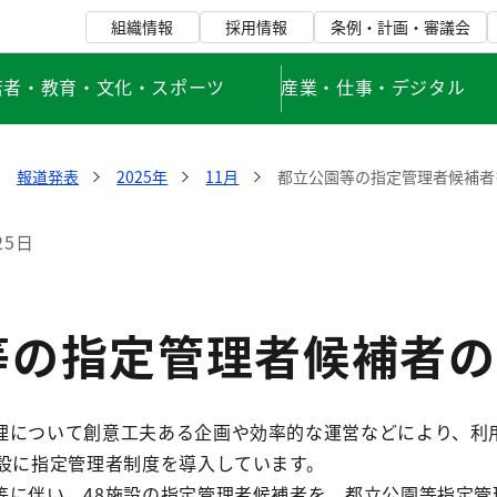
組織情報
採用情報
条例・計画・審議会
若者・教育・文化・スポーツ
産業・仕事・デジタル
報道発表
2025年
11月
都立公園等の指定管理者候補者
25日
等の指定管理者候補者の
理について創意工夫ある企画や効率的な運営などにより、利
施設に指定管理者制度を導入しています。
等に伴い、48施設の指定管理者候補者を、都立公園等指定