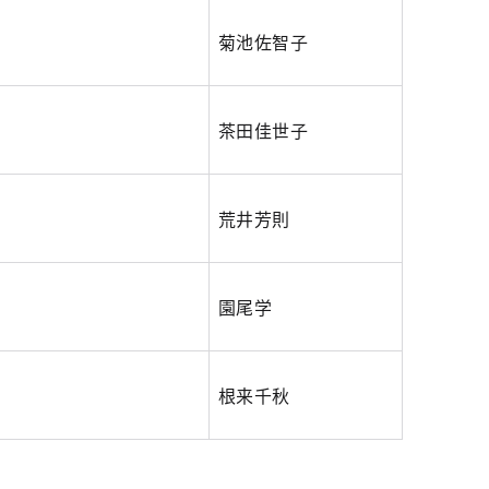
菊池佐智子
茶田佳世子
荒井芳則
園尾学
根来千秋