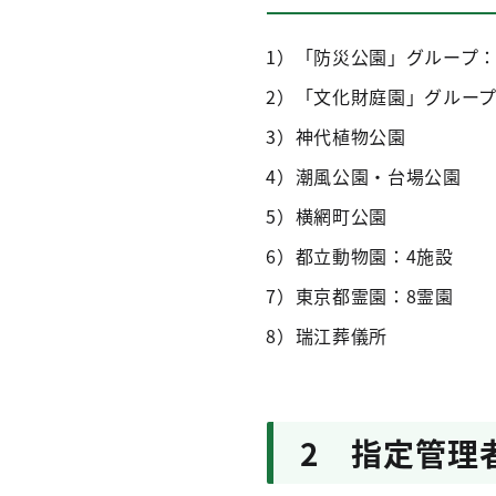
1）「防災公園」グループ：
2）「文化財庭園」グループ
3）神代植物公園
4）潮風公園・台場公園
5）横網町公園
6）都立動物園：4施設
7）東京都霊園：8霊園
8）瑞江葬儀所
2 指定管理