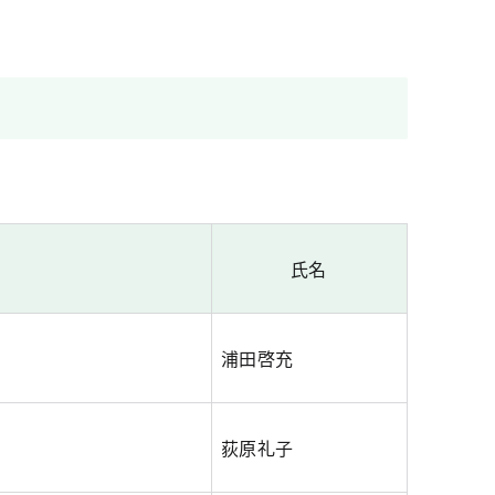
氏名
浦田啓充
荻原礼子