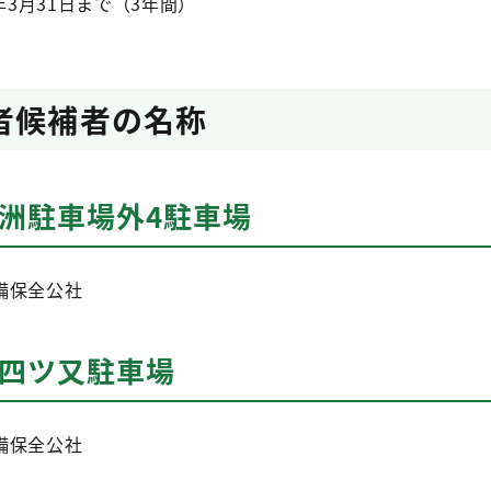
年3月31日まで（3年間）
者候補者の名称
洲駐車場外4駐車場
備保全公社
橋四ツ又駐車場
備保全公社