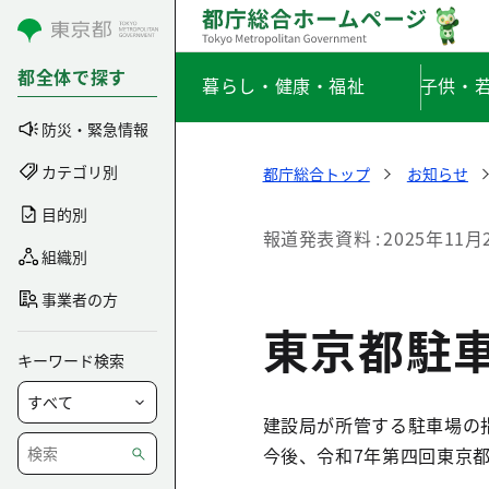
コンテンツにスキップ
都全体で探す
暮らし・健康・福祉
子供・
防災・緊急情報
カテゴリ別
都庁総合トップ
お知らせ
目的別
報道発表資料
2025年11月
組織別
事業者の方
東京都駐
キーワード検索
建設局が所管する駐車場の
今後、令和7年第四回東京