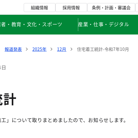
組織情報
採用情報
条例・計画・審議会
若者・教育・文化・スポーツ
産業・仕事・デジタル
報道発表
2025年
12月
住宅着工統計-令和7年10月
4日
統計
宅着工」について取りまとめましたので、お知らせします。