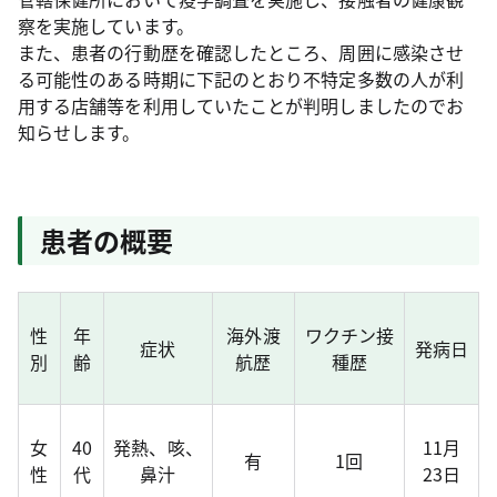
察を実施しています。
また、患者の行動歴を確認したところ、周囲に感染させ
る可能性のある時期に下記のとおり不特定多数の人が利
用する店舗等を利用していたことが判明しましたのでお
知らせします。
患者の概要
性
年
海外渡
ワクチン接
症状
発病日
別
齢
航歴
種歴
女
40
発熱、咳、
11月
有
1回
性
代
鼻汁
23日