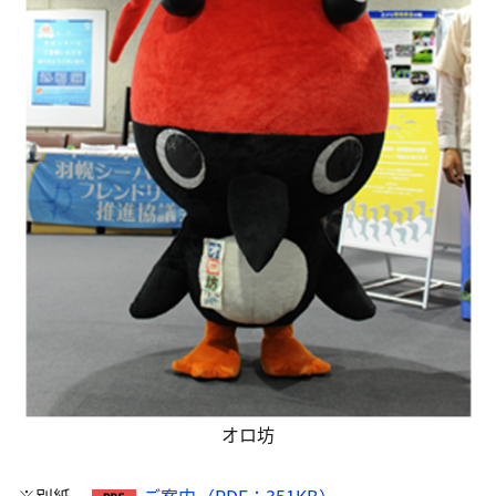
オロ坊
※別紙
ご案内（PDF：351KB）