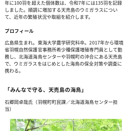
年に100羽を超えた個体数は、令和7年には135羽を記録
しました。順調に増加する天売島のウミガラスについ
て、近年の繁殖状況や取組を紹介します。
プロフィール
広島県生まれ。東海大学農学研究科卒。2017年から環境
省羽幌自然保護官事務所希少種保護増殖専門員として勤
務し、北海道海鳥センターや羽幌町の沖合にある天売島
で、ウミガラスをはじめとした海鳥の保全対策や調査に
携わる。
「みんなで守る、天売島の海鳥」
石郷岡卓哉氏（羽幌町町民課／北海道海鳥センター担
当）