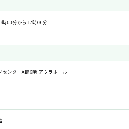
時00分から17時00分
センターA館6階 アウラホール
）
結