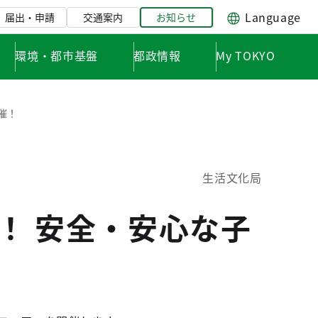
Language
届出・申請
交通案内
お知らせ
環境・都市基盤
都政情報
My TOKYO
催！
生活文化局
！ 安全・安心な子