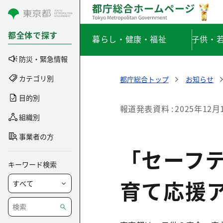
コンテンツにスキップ
都全体で探す
暮らし・健康・福祉
子供・
防災・緊急情報
カテゴリ別
都庁総合トップ
お知らせ
目的別
報道発表資料
2025年12月
組織別
事業者の方
「セーフ
キーワード検索
育て応援