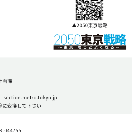
▲2050東京戦略
計画課
ction.metro.tokyo.jp
＠に変換して下さい
8-044755