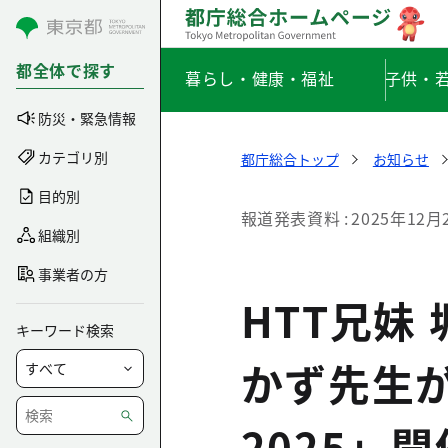
コンテンツにスキップ
都全体で探す
暮らし・健康・福祉
子供・
防災・緊急情報
カテゴリ別
都庁総合トップ
お知らせ
目的別
報道発表資料
2025年12月
組織別
事業者の方
HTT兄妹
キーワード検索
かず先生が
2025」開