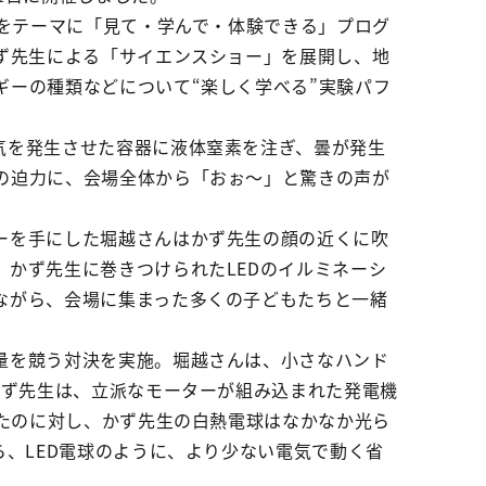
みをテーマに「見て・学んで・体験できる」プログ
ず先生による「サイエンスショー」を展開し、地
ーの種類などについて“楽しく学べる”実験パフ
気を発生させた容器に液体窒素を注ぎ、曇が発生
の迫力に、会場全体から「おぉ～」と驚きの声が
ーを手にした堀越さんはかず先生の顔の近くに吹
かず先生に巻きつけられたLEDのイルミネーシ
ながら、会場に集まった多くの子どもたちと一緒
量を競う対決を実施。堀越さんは、小さなハンド
かず先生は、立派なモーターが組み込まれた発電機
ったのに対し、かず先生の白熱電球はなかなか光ら
ら、LED電球のように、より少ない電気で動く省