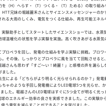
電力を（H）へらす・（T）つくる・（T）ためる）の取り組
、HTT兄妹の堀越麗禾さんとサイエンスメッセンジャーのか
される大雨のしくみ、電気をつくる仕組み、再生可能エネルギ
。
、実験助手としてスタートしたサイエンスショーでは、水蒸
地球温暖化の状態を学ぶ実験を実施。高く吹きあがる水蒸気
てプロペラを回し、発電の仕組みを学ぶ実験に挑戦。ブロワ
も。その後、しっかりとプロペラに風を当てて回転させると、
堀越さんも思わず「すご～い！綺麗！」と感嘆の声を漏らし
びました。
先生による「どちらがより明るく光らせられるのか？」発電
もちゃのような手回し発電機によりLED電球5つを光らせ、
せました。堀越さんのLED電球はすぐに5つ全てが明るく光
D電球のエネルギー効率の良さを実感できました。この実験か
H、使う電気を減らすことができることを学びました。