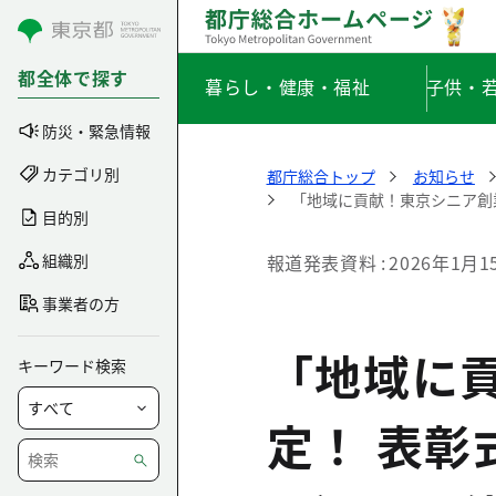
コンテンツにスキップ
都全体で探す
暮らし・健康・福祉
子供・
防災・緊急情報
カテゴリ別
都庁総合トップ
お知らせ
「地域に貢献！東京シニア創
目的別
組織別
報道発表資料
2026年1月1
事業者の方
「地域に
キーワード検索
定！ 表彰