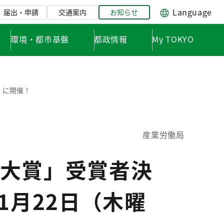
Language
届出・申請
交通案内
お知らせ
環境・都市基盤
都政情報
My TOKYO
）に開催！
産業労働局
大賞」受賞者決
1月22日（木曜