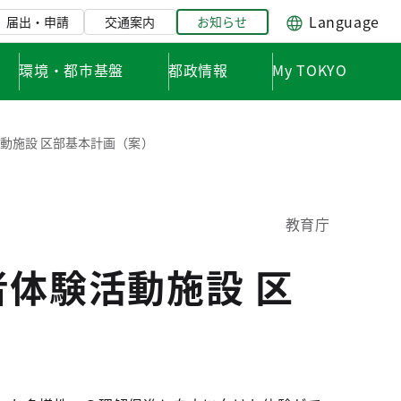
Language
届出・申請
交通案内
お知らせ
環境・都市基盤
都政情報
My TOKYO
活動施設 区部基本計画（案）
教育庁
者体験活動施設 区