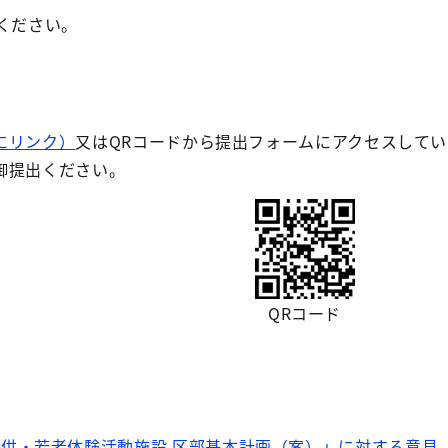
ください。
にリンク）
又はQRコードから提出フォームにアクセスして
御提出ください。
QRコード
供・若者体験活動施設 区部基本計画（案）」に対する意見（参