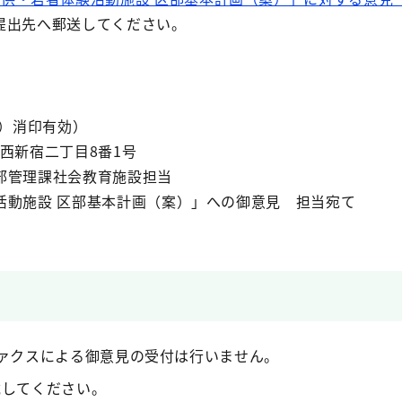
提出先へ郵送してください。
日）消印有効）
区西新宿二丁目8番1号
部管理課社会教育施設担当
活動施設 区部基本計画（案）」への御意見 担当宛て
ファクスによる御意見の受付は行いません。
載してください。