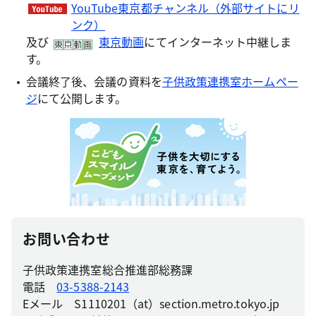
YouTube東京都チャンネル（外部サイトにリ
ンク）
及び
東京動画
にてインターネット中継しま
す。
会議終了後、会議の資料を
子供政策連携室ホームペー
ジ
にて公開します。
お問い合わせ
子供政策連携室総合推進部総務課
電話
03-5388-2143
Eメール S1110201（at）section.metro.tokyo.jp