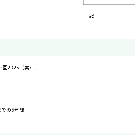
記
画2026（案）」
までの5年間