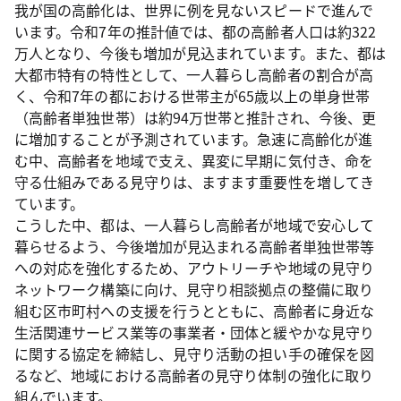
我が国の高齢化は、世界に例を見ないスピードで進んで
います。令和7年の推計値では、都の高齢者人口は約322
万人となり、今後も増加が見込まれています。また、都は
大都市特有の特性として、一人暮らし高齢者の割合が高
く、令和7年の都における世帯主が65歳以上の単身世帯
（高齢者単独世帯）は約94万世帯と推計され、今後、更
に増加することが予測されています。急速に高齢化が進
む中、高齢者を地域で支え、異変に早期に気付き、命を
守る仕組みである見守りは、ますます重要性を増してき
ています。
こうした中、都は、一人暮らし高齢者が地域で安心して
暮らせるよう、今後増加が見込まれる高齢者単独世帯等
への対応を強化するため、アウトリーチや地域の見守り
ネットワーク構築に向け、見守り相談拠点の整備に取り
組む区市町村への支援を行うとともに、高齢者に身近な
生活関連サービス業等の事業者・団体と緩やかな見守り
に関する協定を締結し、見守り活動の担い手の確保を図
るなど、地域における高齢者の見守り体制の強化に取り
組んでいます。