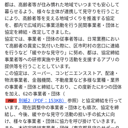
都は、高齢者等が住み慣れた地域でいつまでも安心して
暮らせるよう、様々な主体が連携して見守りを行うこと
により、高齢者等を支える地域づくりを推進する協定
を、都内で広域的に事業活動を行う民間事業者・団体と
協定を締結・改定してきました。
協定では、事業者・団体の従事者等は、日常業務におい
て高齢者の異変に気付いた際に、区市町村の窓口に連絡
を行うなど「緩やかな見守り」に努め、都は、協定締結
事業者等への研修実施や見守り活動を支援するアプリの
提供等を行うこととしています。
この協定は、スーパー、コンビニエンスストア、配達・
物流事業者、金融機関、不動産業など多様な業種・業界
の事業者・団体と締結しており、この度新たに8つの団体
を加え、62の事業者・団体（
別紙2（PDF：153KB）
参照）と協定締結を行って
います。現在調整中の事業者・団体とも順次、協定を締
結し、今後、緩やかな見守り活動の担い手の拡大に向
け、様々な事業者・団体に協力を呼び掛けていきます。
また、本協定締結事業者・団体（東京都見守りサポータ