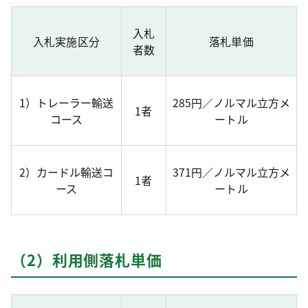
入札
入札実施区分
落札単価
者数
1）トレーラー輸送
285円／ノルマル立方メ
1者
コース
ートル
2）カードル輸送コ
371円／ノルマル立方メ
1者
ース
ートル
（2）利用側落札単価