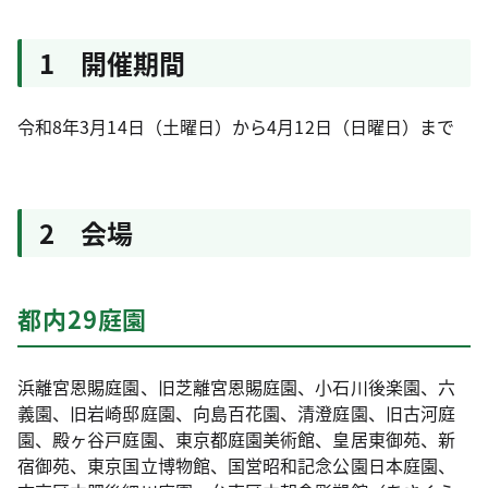
1 開催期間
令和8年3月14日（土曜日）から4月12日（日曜日）まで
2 会場
都内29庭園
浜離宮恩賜庭園、旧芝離宮恩賜庭園、小石川後楽園、六
義園、旧岩崎邸庭園、向島百花園、清澄庭園、旧古河庭
園、殿ヶ谷戸庭園、東京都庭園美術館、皇居東御苑、新
宿御苑、東京国立博物館、国営昭和記念公園日本庭園、