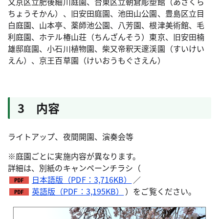
文京区立肥後細川庭園、台東区立朝倉彫塑館（あさくら
ちょうそかん）、旧安田庭園、池田山公園、豊島区立目
白庭園、山本亭、薬師池公園、八芳園、根津美術館、毛
利庭園、ホテル椿山荘（ちんざんそう）東京、旧安田楠
雄邸庭園、小石川植物園、柴又帝釈天邃渓園（すいけい
えん）、京王百草園（けいおうもぐさえん）
3 内容
ライトアップ、夜間開園、演奏会等
※庭園ごとに実施内容が異なります。
詳細は、別紙のキャンペーンチラシ（
日本語版（PDF：3,716KB）
／
英語版（PDF：3,195KB）
）をご覧ください。