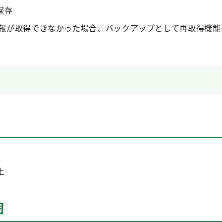
保存
報が取得できなかった場合、バックアップとして再取得機能
上
上
囲