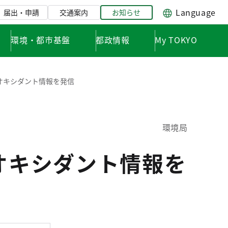
Language
届出・申請
交通案内
お知らせ
環境・都市基盤
都政情報
My TOKYO
学オキシダント情報を発信
環境局
オキシダント情報を