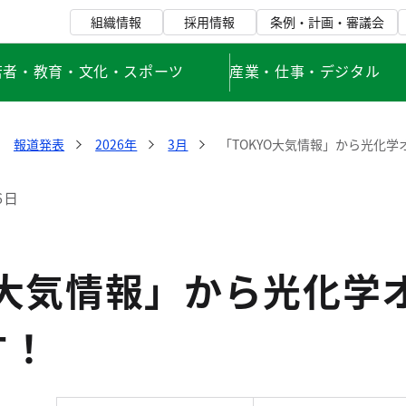
組織情報
採用情報
条例・計画・審議会
若者・教育・文化・スポーツ
産業・仕事・デジタル
報道発表
2026年
3月
「TOKYO大気情報」から光化
6日
O大気情報」から光化学
す！