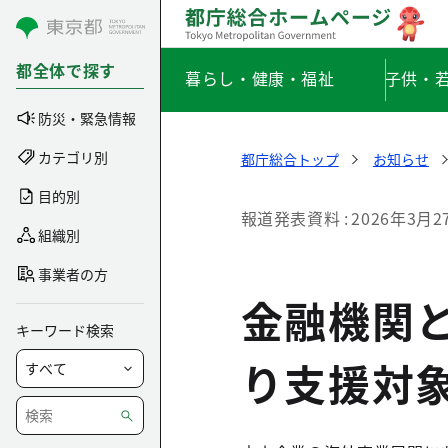
コンテンツにスキップ
都全体で探す
暮らし・健康・福祉
子供・
防災・緊急情報
カテゴリ別
都庁総合トップ
お知らせ
目的別
報道発表資料
2026年3月2
組織別
事業者の方
金融機関
キーワード検索
り支援対