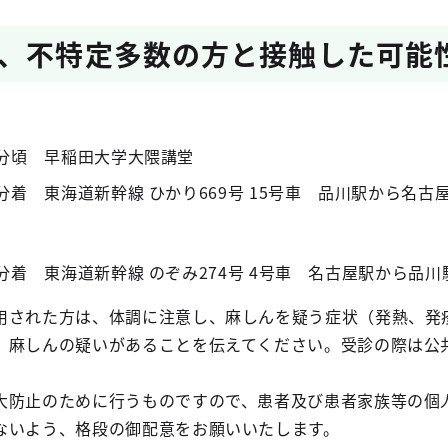
、不特定多数の方と接触した可能
00分頃 早稲田大学大隈講堂
49分着 東海道新幹線 ひかり669号 15号車 品川駅から名古
38分着 東海道新幹線 のぞみ274号 4号車 名古屋駅から品川
用された方は、体調に注意し、麻しんを疑う症状（発熱、発
、麻しんの疑いがあることを伝えてください。受診の際は公
大防止のために行うものですので、患者及び患者家族等の個
ないよう、格段の御配意をお願いいたします。