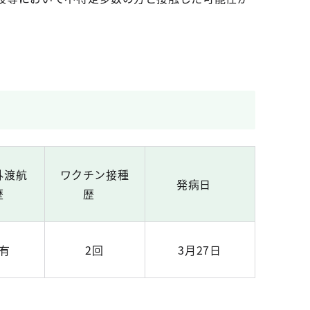
外渡航
ワクチン接種
発病日
歴
歴
有
2回
3月27日