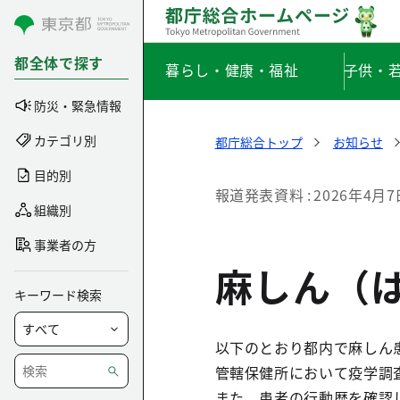
コンテンツにスキップ
都全体で探す
暮らし・健康・福祉
子供・
防災・緊急情報
カテゴリ別
都庁総合トップ
お知らせ
目的別
報道発表資料
2026年4月7
組織別
事業者の方
麻しん（
キーワード検索
以下のとおり都内で麻しん
管轄保健所において疫学調
また、患者の行動歴を確認