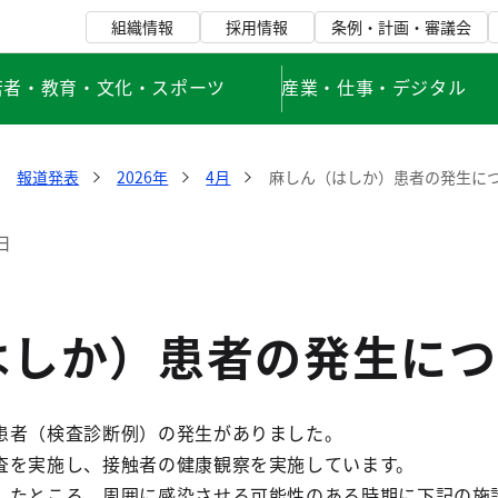
組織情報
採用情報
条例・計画・審議会
若者・教育・文化・スポーツ
産業・仕事・デジタル
報道発表
2026年
4月
麻しん（はしか）患者の発生につ
日
はしか）患者の発生につ
患者（検査診断例）の発生がありました。
査を実施し、接触者の健康観察を実施しています。
したところ、周囲に感染させる可能性のある時期に下記の施