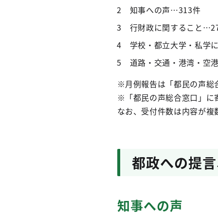
2 知事への声…313件
3 行財政に関すること…2
4 学校・都立大学・私学に
5 道路・交通・港湾・空港
※月例報告は「都民の声総
※「都民の声総合窓口」に
なお、受付件数は内容が複
都政への提言
知事への声