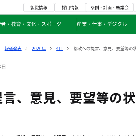
組織情報
採用情報
条例・計画・審議会
若者・教育・文化・スポーツ
産業・仕事・デジタル
報道発表
2026年
4月
都政への提言、意見、要望等の状
3日
提言、意見、要望等の状